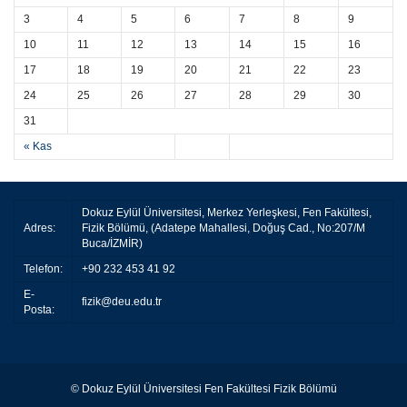
3
4
5
6
7
8
9
10
11
12
13
14
15
16
17
18
19
20
21
22
23
24
25
26
27
28
29
30
31
« Kas
Dokuz Eylül Üniversitesi, Merkez Yerleşkesi, Fen Fakültesi,
Adres:
Fizik Bölümü, (Adatepe Mahallesi, Doğuş Cad., No:207/M
Buca/İZMİR)
Telefon:
+90 232 453 41 92
E-
fizik@deu.edu.tr
Posta:
© Dokuz Eylül Üniversitesi Fen Fakültesi Fizik Bölümü