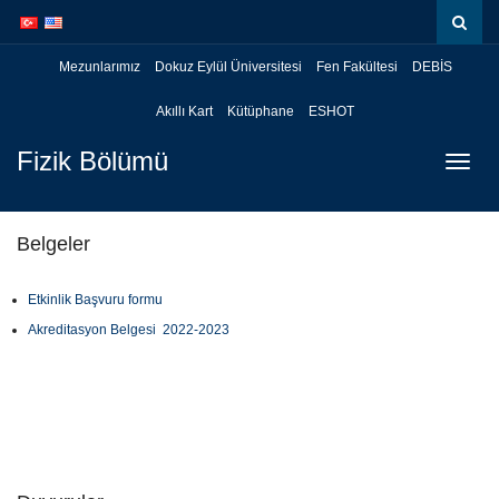
İçeriğe
Navigasyona
atla
atla
Mezunlarımız
Dokuz Eylül Üniversitesi
Fen Fakültesi
DEBİS
Akıllı Kart
Kütüphane
ESHOT
Fizik Bölümü
Menüy
Geç
Belgeler
Etkinlik Başvuru formu
Akreditasyon Belgesi 2022-2023