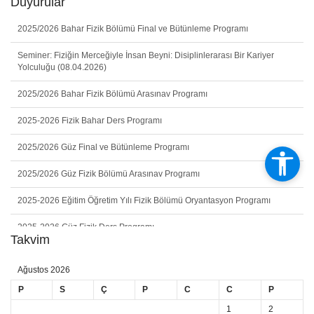
Duyurular
2025/2026 Bahar Fizik Bölümü Final ve Bütünleme Programı
Seminer: Fiziğin Merceğiyle İnsan Beyni: Disiplinlerarası Bir Kariyer
Yolculuğu (08.04.2026)
2025/2026 Bahar Fizik Bölümü Arasınav Programı
2025-2026 Fizik Bahar Ders Programı
2025/2026 Güz Final ve Bütünleme Programı
2025/2026 Güz Fizik Bölümü Arasınav Programı
2025-2026 Eğitim Öğretim Yılı Fizik Bölümü Oryantasyon Programı
2025-2026 Güz Fizik Ders Programı
Takvim
2026-2027 Eğitim-Öğretim Yılı Güz Yarıyılı Yatay Geçiş Başvuru İşlemleri
Ağustos 2026
Seminer: Türküye Enerji, Nükleer ve Maden Araştırma Kurumu (TENMAK)
P
S
Ç
P
C
C
P
(20.05.2026)
1
2