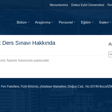
Mezunlarımız
Dokuz Eylül Üniversitesi
Fen
Bölüm
Araştırma
Personel
Eğitim
Galeri
k Ders Sınavı Hakkında
A
lümü Toplantı Salonunda yapılacaktır.
i, Fen Fakültesi, Fizik Bölümü, (Adatepe Mahallesi, Doğuş Cad., No:207/M Buca/İZ