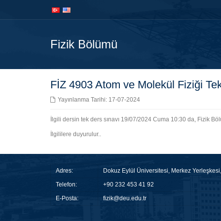
İçeriğe
Navigasyona
atla
atla
Fizik Bölümü
FİZ 4903 Atom ve Molekül Fiziği Te
Yayınlanma Tarihi: 17-07-2024
İlgili dersin tek ders sınavı 19/07/2024 Cuma 10:30 da, Fizik Bö
İlgililere duyurulur..
Adres:
Dokuz Eylül Üniversitesi, Merkez Yerleşkes
Telefon:
+90 232 453 41 92
E-Posta:
fizik@deu.edu.tr