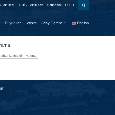
 Fakültesi
DEBİS
Akıllı Kart
Kütüphane
ESHOT
Duyurular
İletişim
Aday Öğrenci
English
rama
MİR)